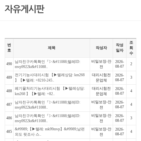
자유게시판
조
번
작성
제목
작성자
회
호
일자
수
비밀보장-안
남자친구카톡확인『▷&#11088;텔레ID:
2026-
490
2
08-07
mvp9922kt&#11088..
전
전기기능사대리시험 【▶텔레상담: km268
대리시험전
2026-
489
3
08-07
】【▶텔레: +8210-245..
문업체
폐기물처리기능사대리시험 【▶텔레상담:
대리시험전
2026-
488
4
08-07
km268 】【▶텔레: +82..
문업체
비밀보장-안
남자친구카톡확인『▷&#11088;텔레ID:
2026-
487
4
08-07
mvp9922kt&#11088..
전
비밀보장-안
남자친구카톡확인『▷&#11088;텔레ID:
2026-
486
3
08-07
mvp9922kt&#11088..
전
&#9989;【▶텔레: mk99mvp】&#9989;남편
비밀보장-안
2026-
485
4
08-07
외도 뒷조사 스..
전