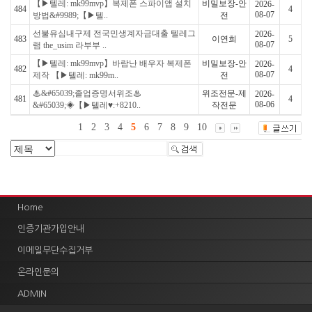
【▶텔레: mk99mvp】복제폰 스파이앱 설치
비밀보장-안
2026-
484
4
08-07
방법&#9989;【▶텔..
전
선불유심내구제 전국민생계자금대출 텔레그
2026-
483
이연희
5
08-07
램 the_usim 라부부 ..
【▶텔레: mk99mvp】바람난 배우자 복제폰
비밀보장-안
2026-
482
4
08-07
제작 【▶텔레: mk99m..
전
♨&#65039;졸업증명서위조♨
위조전문-제
2026-
481
4
08-06
&#65039;◈【▶텔레♥:+8210..
작전문
1
2
3
4
5
6
7
8
9
10
Home
인증기관가입안내
이메일무단수집거부
온라인문의
ADMIN