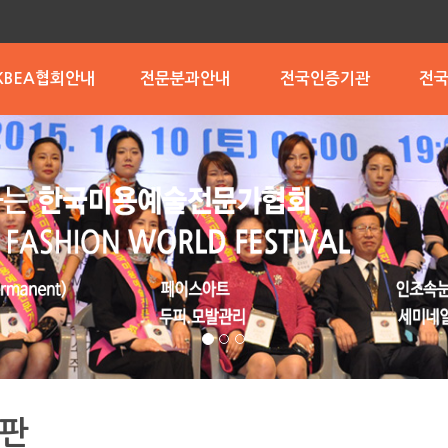
KBEA협회안내
전문분과안내
전국인증기관
전
인증기관가입안내
임원.위원소개
협회장인사말
회원가입안내
찾아오시는길
협회안내
조직도
세미퍼머넌트메이크업
반영구네일아트관리분
뷰티매직래쉬(속눈썹
두피.모발관리분과
왁싱분과
부산.울산.경남
서울.인천
경기.강원
대전.충청
광주.전라
대구.경북
제주.해외
부산
서
대
광
Art)분과
분과
과
판