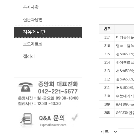
공지사항
질문과답변
번호
자유게시판
317
미러급레플리
보도자료실
316
탤ㄹㄱ램 b
315
♨&#65039
갤러리
314
하이엔드브랜
313
♨&#6503
312
♨&#65039
311
▶&#6503
310
수능대리시험【
309
&#11093;
308
&#9830;