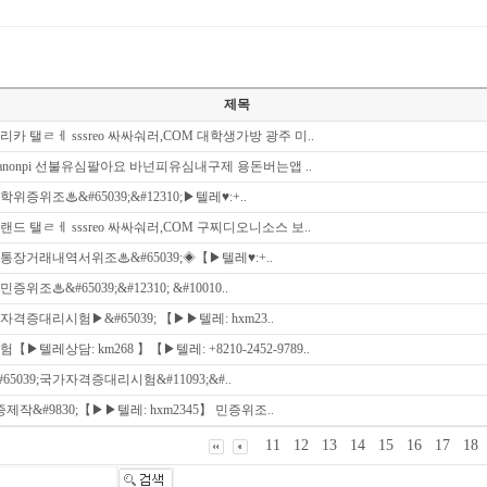
제목
카 탤ㄹㅔ sssreo 싸싸숴러,COM 대학생가방 광주 미..
anonpi 선불유심팔아요 바넌피유심내구제 용돈버는앱 ..
;학위증위조♨&#65039;&#12310;▶텔레♥:+..
드 탤ㄹㅔ sssreo 싸싸숴러,COM 구찌디오니소스 보..
9;통장거래내역서위조♨&#65039;◈【▶텔레♥:+..
;민증위조♨&#65039;&#12310; &#10010..
9;자격증대리시험▶&#65039; 【▶▶텔레: hxm23..
▶텔레상담: km268 】【▶텔레: +8210-2452-9789..
&#65039;국가자격증대리시험&#11093;&#..
민증제작&#9830;【▶▶텔레: hxm2345】 민증위조..
11
12
13
14
15
16
17
18