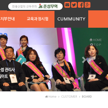
CUMMUNITY
국지부안내
교육과정시험
.울산.경남
울.인천
전.충청
주.전라
교육과정시험안내
시험일정표
질문과답변
자유게시판
보도자료실
공지사항
갤러리
HOME
T O P
Home
CUSTOMER
BOARD