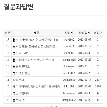
질문과답변
번호
제목
작성자
작성일자
조회수
17
세미퍼머넌트시험보려구하는데요,
jydy1942
2013-08-07
3
16
왁싱 전문 교육을 받고 싶은데요!
orora811
2013-07-19
2
15
문의드려요~
min9987
2013-05-30
5
14
대회때 수상사진 받고싶은데요
ellegance18
2013-05-25
2
13
문의드려요
haneeeee
2013-02-18
7
12
자격증 발급
alsdlrid12
2013-01-28
3
11
합격문의
wndla5690
2012-12-15
2407
10
세미퍼머넌트 2급 실기/필기 응시비용
kiki1892
2012-06-09
2516
9
문의합니다
bellaanima
2011-11-30
6
8
문의요
dmsgp0502
2011-07-29
6