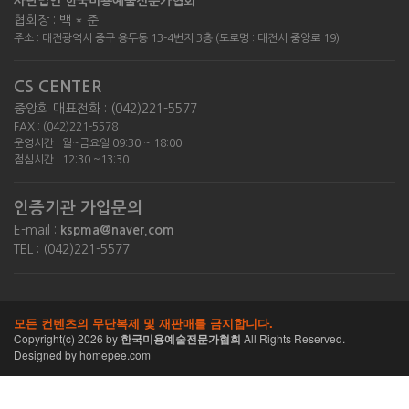
사단법인 한국미용예술전문가협회
협회장 : 백 * 준
주소 : 대전광역시 중구 용두동 13-4번지 3층 (도로명 : 대전시 중앙로 19)
CS CENTER
중앙회 대표전화 : (042)221-5577
FAX : (042)221-5578
운영시간 : 월~금요일 09:30 ~ 18:00
점심시간 : 12:30 ~13:30
인증기관 가입문의
E-mail :
kspma@naver.com
TEL : (042)221-5577
모든 컨텐츠의 무단복제 및 재판매를 금지합니다.
Copyright(c)
2026
by
한국미용예술전문가협회
All Rights Reserved.
Designed by homepee.com