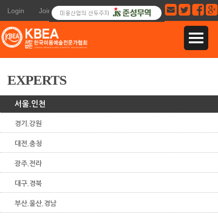
Login
Join
EXPERTS
서울.인천
경기.강원
대전.충청
광주.전라
대구.경북
부산.울산.경남