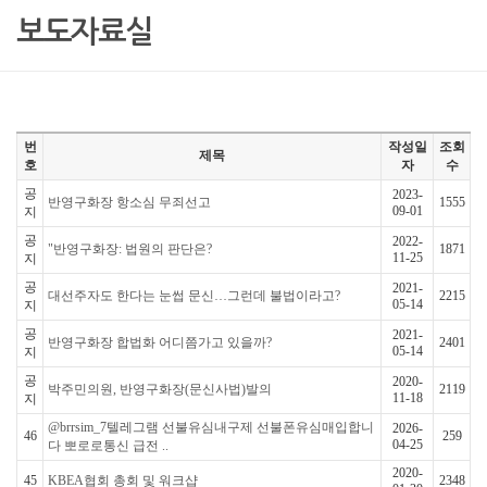
보도자료실
번
작성일
조회
제목
호
자
수
공
2023-
반영구화장 항소심 무죄선고
1555
09-01
지
공
2022-
"반영구화장: 법원의 판단은?
1871
11-25
지
공
2021-
대선주자도 한다는 눈썹 문신…그런데 불법이라고?
2215
05-14
지
공
2021-
반영구화장 합법화 어디쯤가고 있을까?
2401
05-14
지
공
2020-
박주민의원, 반영구화장(문신사법)발의
2119
11-18
지
@brrsim_7텔레그램 선불유심내구제 선불폰유심매입합니
2026-
46
259
04-25
다 뽀로로통신 급전 ..
2020-
45
KBEA협회 총회 및 워크샵
2348